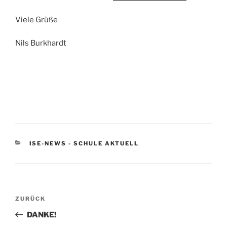
Viele Grüße
Nils Burkhardt
KATEGORIEN
ISE-NEWS - SCHULE AKTUELL
Beitragsnavigation
Vorheriger
ZURÜCK
Beitrag
DANKE!