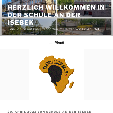
Zum
HERZLICH WILLKOMMEN IN
Inhalt
DER SCHULE AN DER
springen
ISEBEK
…die Schule mit zwei Standorten im Herzen von Eimsbüttel
Menü
VERÖFFENTLICHT
20. APRIL 2022
VON
SCHULE-AN-DER-ISEBEK